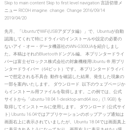
Skip to main content Skip to first level navigation 言語切替メ
ニュー RICOH imagine. change. Change 2016/09/14
2019/04/20
先月、「UbuntuでWiFi(USBアダプタ編）」で、Ubuntuが自動
認識してくれて特にドライバのインストールや設定の必要の
ないアイ・オー・データ機器社のWN-G300UAを紹介しまし
た。本稿はそれのBluetoothドングル編。 本プリンタードライ
バーは富士ゼロックス株式会社の対象機種用Ubuntu ® 用プリ
ンタードライバー（64ビット）です。 本プリンタードライバ
ーで想定される不具合. 動作を確認した結果、発生した現象の
一部を案内いたします。 ダウンロード. 以下のウェブページか
らインストール用ファイルを取得します。この例では、公式
サイトから「ubuntu-18.04.1-desktop-amd64.iso」(1.9GB) を
取得してインストールに使用します。 ダウンロード (公式サイ
ト) Ubuntu 16.04ではアプリケーションのポップアップ通知は
画面右上に表示されていましたが、Ubuntu 18.04では画面真上
に表示されるようになっており、画面右上に表示させたい場