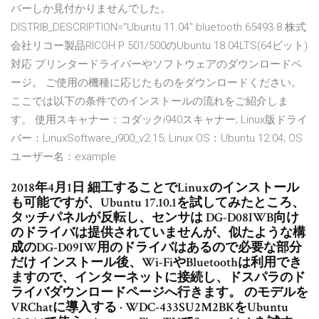
バーしか見付かりませんでした。
DISTRIB_DESCRIPTION="Ubuntu 11.04" bluetooth 65493 8 株式
会社リコー製品RICOH P 501/500のUbuntu 18.04LTS(64ビット)
対応 プリンタードライバーやソフトウェアのダウンロードペ
ージ。 ご使用の機種に応じたものをダウンロードください。
ここでは以下の条件でのインストールの流れをご紹介しま
す。 使用スキャナー：コダックi940スキャナー; Linux版ドライ
バー：LinuxSoftware_i900_v2.15; Linux OS：Ubuntu 12.04; OS
ユーザー名：example
2018年4月1日 細工することでLinuxのインストール
も可能ですが、Ubuntu 17.10.1を試してみたところ、
タッチパネルが反転し、センサは DG-D08IWB向け
のドライバは提供されていませんが、似たような構
成のDG-D09IW用のドライバはあるので必要な部分
だけ インストール後、Wi-FiやBluetoothは利用でき
ますので、インターネットに接続し、ドスパラのド
ライバダウンロードページへ行きます。 のモデルを
VRChatに導入する · WDC-433SU2M2BKをUbuntu