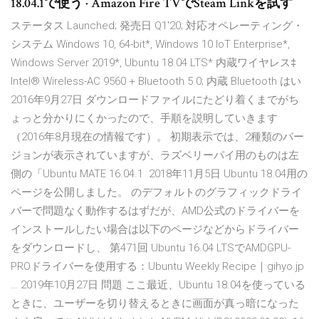
18.04.1で使う · Amazon Fire TVでSteam Linkを試す
ステータス Launched; 発売日 Q1'20; 対応オペレーティング・
システム Windows 10, 64-bit*, Windows 10 IoT Enterprise*,
Windows Server 2019*, Ubuntu 18.04 LTS* 内蔵ワイヤレス‡
Intel® Wireless-AC 9560 + Bluetooth 5.0; 内蔵 Bluetooth はい
2016年9月27日 ダウンロードファイルにたどり着くまでがち
ょっと分かりにくかったので、手順を説明していきます
（2016年8月現在の情報です）。 初期表示では、2種類のバー
ジョンが表示されていますが、ラズベリーパイ用のものは左
側の「Ubuntu MATE 16.04.1 2018年11月5日 Ubuntu 18.04用の
ページを公開しました。 のデフォルトのグラフィックドライ
バーで問題なく動作するはずだが、AMD公式のドライバーを
インストールしたい場合は以下のページなどからドライバー
をダウンロードし、 第471回 Ubuntu 16.04 LTSでAMDGPU-
PROドライバーを使用する：Ubuntu Weekly Recipe｜gihyo.jp
… 2019年10月27日 問題 ここ最近、Ubuntu 18.04を使っている
ときに、ユーザーを切り替えるときに画面が真っ暗になった