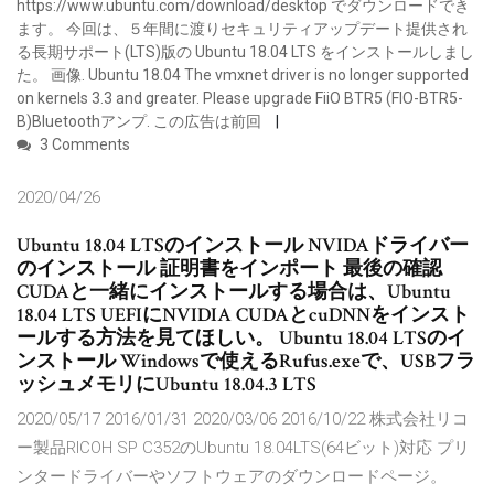
https://www.ubuntu.com/download/desktop でダウンロードでき
ます。 今回は、５年間に渡りセキュリティアップデート提供され
る長期サポート(LTS)版の Ubuntu 18.04 LTS をインストールしまし
た。 画像. Ubuntu 18.04 The vmxnet driver is no longer supported
on kernels 3.3 and greater. Please upgrade FiiO BTR5 (FIO-BTR5-
B)Bluetoothアンプ. この広告は前回
3 Comments
2020/04/26
Ubuntu 18.04 LTSのインストール NVIDAドライバー
のインストール 証明書をインポート 最後の確認
CUDAと一緒にインストールする場合は、Ubuntu
18.04 LTS UEFIにNVIDIA CUDAとcuDNNをインスト
ールする方法を見てほしい。 Ubuntu 18.04 LTSのイ
ンストール Windowsで使えるRufus.exeで、USBフラ
ッシュメモリにUbuntu 18.04.3 LTS
2020/05/17 2016/01/31 2020/03/06 2016/10/22 株式会社リコ
ー製品RICOH SP C352のUbuntu 18.04LTS(64ビット)対応 プリ
ンタードライバーやソフトウェアのダウンロードページ。