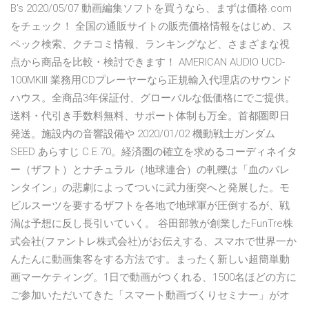
B's 2020/05/07 動画編集ソフトを買うなら、まずは価格.com
をチェック！ 全国の通販サイトの販売価格情報をはじめ、ス
ペック検索、クチコミ情報、ランキングなど、さまざまな視
点から商品を比較・検討できます！ AMERICAN AUDIO UCD-
100MKIII 業務用CDプレーヤーなら正規輸入代理店のサウンド
ハウス。全商品3年保証付、グローバルな低価格にでご提供。
送料・代引き手数料無料、サポート体制も万全。首都圏即日
発送。施設内の音響設備や 2020/01/02 機動戦士ガンダム
SEED あらすじ C.E.70。経済圏の確立を求めるコーディネイタ
ー（ザフト）とナチュラル（地球連合）の軋轢は「血のバレ
ンタイン」の悲劇によってついに武力衝突へと発展した。モ
ビルスーツを要するザフトを各地で地球軍が圧倒するが、戦
渦は予想に反し長引いていく。 谷田部敦が創業したFunTre株
式会社(ファントレ株式会社)がお伝えする、スマホで世界一か
んたんに動画集客をする方法です。まったく新しい超簡単動
画マーケティング。1日で動画がつくれる、1500名ほどの方に
ご参加いただいてきた「スマート動画づくりセミナー」がオ