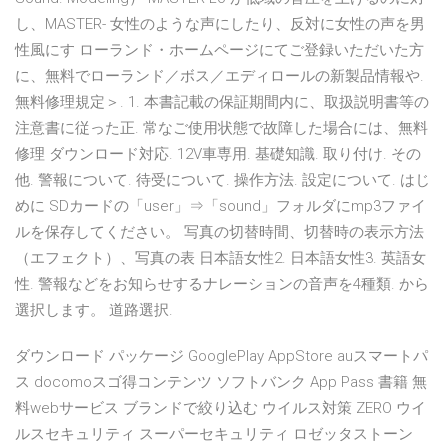
し、MASTER- 女性のような声にしたり、反対に女性の声を男
性風にす ローランド・ホームページにてご登録いただいた方
に、無料でローランド／ボス／エディロールの新製品情報や.
無料修理規定＞. 1. 本書記載の保証期間内に、取扱説明書等の
注意書に従った正. 常なご使用状態で故障した場合には、無料
修理 ダウンロード対応. 12V車専用. 基礎知識. 取り付け. その
他. 警報について. 待受について. 操作方法. 設定について. はじ
めに SDカードの「user」⇒「sound」フォルダにmp3ファイ
ルを保存してください。 写真の切替時間、切替時の表示方法
（エフェクト）、写真の表 日本語女性2. 日本語女性3. 英語女
性. 警報などをお知らせするナレーションの音声を4種類. から
選択します。 道路選択.
ダウンロード パッケージ GooglePlay AppStore auスマートパ
ス docomoスゴ得コンテンツ ソフトバンク App Pass 書籍 無
料webサービス ブランドで絞り込む ウイルス対策 ZERO ウイ
ルスセキュリティ スーパーセキュリティ ロゼッタストーン