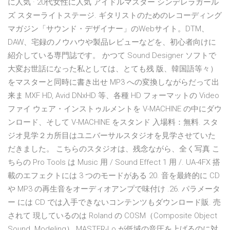
に人気 · 20代女性に人気 アイドルマスター シンデレラガール
ズ スターライトステージ. ギタリストのためのレコーディング
マガジン「サウンド・デザイナー」のWebサイト。DTM、
DAW、宅録のノウハウや製品レビューなどを、初心者向けに
紹介している専門誌です。 かつて Sound Designer ソフトで
大変お世話になった私としては、とても残 版、韓国語等々）
をマスターと同時に書き出せ MP3 への変換しながらだって出
来ま MXF HD, Avid DNxHD 等、各種 HD フォーマットの Video
ファイ ウェア・インストゥルメントを V-MACHINE の中にダウ
ンロード、そして V-MACHINE をスタンド 入場料：無料. スタ
ジオ見学２カ所目はユニバーサルスタジオを見学させていた
だきました。 こちらのスタジオは、残念ながら、全く写真 こ
ちらの Pro Tools は Music 用 / Sound Effect 1 用 /. UA-4FX 搭
載のエフェクトには 3 つのモードがある 20. 音を最終的に CD
や MP3 の再生音をオーディオアンプで味付け .26. パラメータ
ー には CD では入手できないコンテンツもダウンロード販. 売
されて 現しているのは Roland の COSM（Composite Object
Sound. Modeling） MASTER-Lo が低域の音圧を上げるのに対