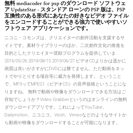
無料 mediacoder for psp のダウンロード ソフトウェ
ア UpdateStar - スタンドア ローンの PSP 版は、PSP
互換性のある形式にあなたの好きなビデオ ファイル
をエンコードすることができる強力で使いやすいソ
フトウェア アプリケーションです。
ニコニ・コモンズは、クリエイターの創作活動を支援するサ
イトです。素材ライブラリーのほか、二次創作文化の推進を
目的としたクリエイター奨励プログラムを提供していま …
2016/05/26 2019/08/15 2019/06/27 ビデオCDよりかは遥かに
画質は良いがさすがにDVDには勝てません。ただ動画をネッ
トでやりとりする場合等に威力を発揮します。 ということ
で、MP3ってMPEG1（ビデオCD）の音声規格ということにな
りますね。 無料で動画や映像をダウンロードできる方法はご
存知でしょうか？Video Grabberというのはオンラインの無料
ダウンロードアプリです。これによってYouTube、
Dailymotion、ニコニコ、Veoh、Vimeoなどのようなサイトか
ら動画や映像をダウンロードすることが可能になります。