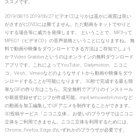
ススメです。
2019/08/15 2019/06/27 ビデオCDよりかは遥かに画質は良い
がさすがにDVDには勝てません。ただ動画をネットでやりと
りする場合等に威力を発揮します。 ということで、MP3って
MPEG1（ビデオCD）の音声規格ということになりますね。 無
料で動画や映像をダウンロードできる方法はご存知でしょう
か？Video Grabberというのはオンラインの無料ダウンロード
アプリです。これによってYouTube、Dailymotion、ニコニ
コ、Veoh、Vimeoなどのようなサイトから動画や映像をダウ
ンロードすることが可能になります。 30秒で完成する最も簡
単なGIFの作り方はこちら。完全無料でアプリのインストール
や新規登録せずにジフが作成可能。mp4,wmv,webm,movなど
の動画を加工編集してGIFアニメを制作することができます。
3D投稿サービス「ニコニ立体」 お使いのブラウザではニコニ
立体をご利用できません。ニコニ立体を利用するためには、
Chrome, Firefox, Edge のいずれかのブラウザが必要です。