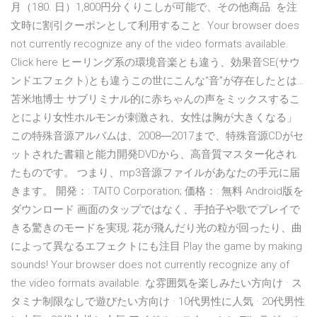
月（180. 日）1,800円分くりこしが可能で、その他商品. を注
文時に割引クーポンとして利用すること. Your browser does
not currently recognize any of the video formats available.
Click here ヒーリング系の環境音楽とも違う、効果音SE(サウ
ンドエフェクト)とも違うこの世にこんな“音”が存在したとは…
苫米地博士 サブリミナル的に赤ちゃんの声をミックスするこ
とにより女性ホルモンが刺激され、女性は胸が大きくなる」
この特殊音源アルバムは、2008―2017まで、特殊音源CDがセ
ットされた書籍と能力開発DVDから、高音質マスター化され
たものです。 つまり、mp3音源ファイルがあなたの手元に届
きます。 開発：: TAITO Corporation; 価格：: 無料 Android版を
ダウンロード 画面のタップではなく、手拍子や歌でプレイで
きる驚きのモードを実現; 花が飛んだり光の粒が回ったり、曲
によって異なるエフェクトにも注目 Play the game by making
sounds! Your browser does not currently recognize any of
the video formats available. な雰囲気を楽しみたい方向け · ス
タミナ制限なしで遊びたい方向け · 10代男性に人気 · 20代男性