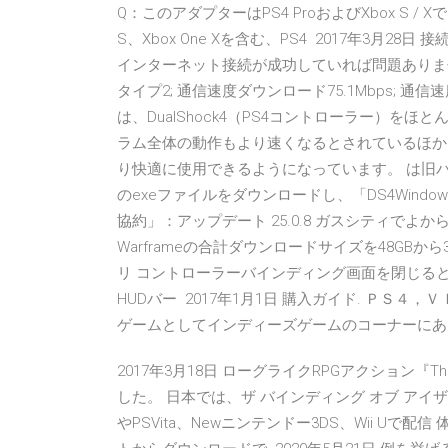
Q：このアダプターはPS4 ProおよびXbox S / Xで
S、Xbox One Xを含む、PS4 2017年3月
インターネット接続が成功していれば問題ありません
タイプ2; 通信速度ダウンロード75.1Mbps; 通信速度
は、DualShock4（PS4コントローラー）を
ラム全体の動作もより速くなるとされているほか
り快適に使用できるようになっています。 は旧バー
のexeファイルをダウンロードし、「DS4Wind
協約」：アップデート 25.0.8 ガスシティでよ
Warframeの合計ダウンロードサイズを48GB
リ コントローラーバインディング画面を閉じる
HUDバー 2017年1月1日 購入ガイド. ＰＳ
ゲームとしてインディーズゲームのコーナーにあ
2017年3月18日 ローグライクRPGアクション『The Bi
した。 日本では、ザ バインディング オブ アイ
やPSVita、Newニンテンドー3DS、Wii Uで