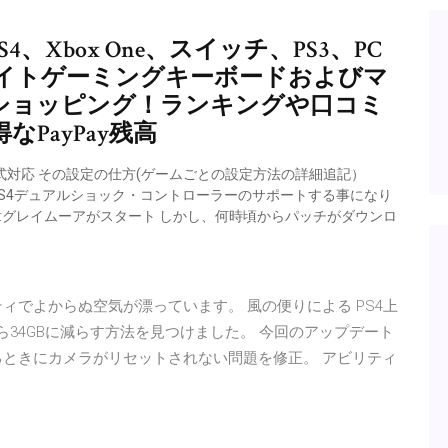
1 PS4、Xbox One、スイッチ、PS3、PC
イトゲーミングキーボードおよびマ
Yahoo!ショッピング！ランキングや口コミ
PayPay残高
ラーに正式対応 その設定の仕方(ゲームごとの設定方法の詳細追記）
uratorはPS4デュアルショック・コントローラーのサポートする事になり
新章グレイムーアがスタート しかし、何時頃からパッチがダウンロ
スシティでよからぬ空気が漂っています。 風の便りによる PS4上
Bから34GBに減らす方法を見つけました。 今回のアップデート
るときにカメラがリセットされない問題を修正。 アビリティ