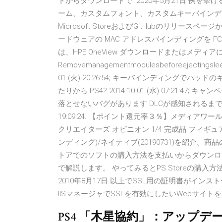
トからダウンロードで. 2020年5月21日 例
ーム、カスタムフォント、カスタムキーバインディングなどだ
Microsoft StoreおよびGitHubのリリースペー
ードウェアの MAC アドレスバインディングを FCoE サ
は、HPE OneView ダウンロードまたはメディアに含
Removemanagementmodulesbeforeejectingsleeve. F
01 (火) 20:26:54; キーバインディング
たりから PS4? 2014-10-01 (水) 07:21
落とせないバグがあります DLCが感知されるまで数百回
19:09:24. 【ポイント還元率３％】メディアワール
クリエイターズ オピニオン 1/4 完成品 フィギュア
ンディング)/ネイティブ(20190731)を紹介。商
トアでのソフトの購入方法を支払いからダウンロ
で解説します。 やってみるとPS Storeの購入
2010年8月17日 以上でSSL用の証明書がイン
IISマネージャでSSLを有効にしたいWebサイト
PS4 「木星協約」：アップデー