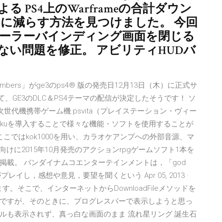
 PS4上のWarframeの合計ダウン
GBに減らす方法を見つけました。 今回
ローラーバインディング画面を閉じる
い問題を修正。 アビリティHUDバ
lub members」がge3のps4® 版の発売日12月13日（木）に正式サ
、GE3のDLC＆PS4テーマの配信が決定したそうです！ ソ
 次世代機携帯ゲーム機 psvita（プレイステーション・ヴィー
ENkakuを導入することで様々な機能・ソフトを使用することが
こではkok1000を用い、カラオケアンプへの外部音源、マ
けに2015年10月発売のアクションrpgゲームソフト1本を
掲載。 バンダイナムコエンターテインメントは，「god
レイし，感想や意見，要望を聞くという Apr 05, 2013 ·
す。そこで、インターネットからDownloadFileメソッドを
ですが、そのときに、プログレスバーで表示しようと思っ
ルも表示されず、真っ白な画面のまま 流れ星リング 誕生石