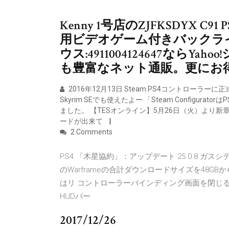
Kenny 1号店のZJFKSDYX C9
用ビデオゲーム付きバックラ
ウス:4911004124647なら
も豊富なネット通販。更にお得な
2016年12月13日 Steam PS4コントロー
Skyrim SEでも使えたよー 「Steam Config
ました。 【TESオンライン】5月26日（火）より
ードが出来て
2 Comments
PS4 「木星協約」：アップデート 25.0.8 ガ
のWarframeの合計ダウンロードサイズを48G
はリ コントローラーバインディング画面を閉じ
HUDバー
2017/12/26