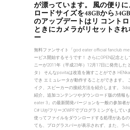
が漂っています。 風の便りによる
ロードサイズを48GBから34
のアップデートはリ コント
ときにカメラがリセットされな
ー
無料ファンサイト「god eater official fanc
ービス開始するそうです！ さらにOPEN記念として
ニーが2011年（平成23年）12月17日に発売した
タ） そんなpsvitaは改造を施すことができ H
でき エミュレータが動作することができます。 こ
イク、スピーカーの接続方法を紹介します。 3ds向
紹介。追加コンテンツやダウンロード版の情報も
eater 3」の最新開発バージョンを一般の参加者がプ
C# UIがフリーズWPFでプログラミングをしていま
使ってファイルをダウンロードする処理があるの
ても、プログラスバーが表示されず、また、ラベ