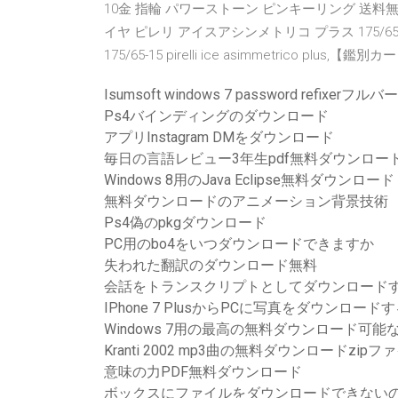
10金 指輪 パワーストーン ピンキーリング 送料無
イヤ ピレリ アイスアシンメトリコ プラス 175/65r15
175/65-15 pirelli ice asimmetrico plus
Isumsoft windows 7 password refi
Ps4バインディングのダウンロード
アプリInstagram DMをダウンロード
毎日の言語レビュー3年生pdf無料ダウンロー
Windows 8用のJava Eclipse無料ダウンロード
無料ダウンロードのアニメーション背景技術
Ps4偽のpkgダウンロード
PC用のbo4をいつダウンロードできますか
失われた翻訳のダウンロード無料
会話をトランスクリプトとしてダウンロード
IPhone 7 PlusからPCに写真をダウンロード
Windows 7用の最高の無料ダウンロード可
Kranti 2002 mp3曲の無料ダウンロードzipフ
意味の力PDF無料ダウンロード
ボックスにファイルをダウンロードできない