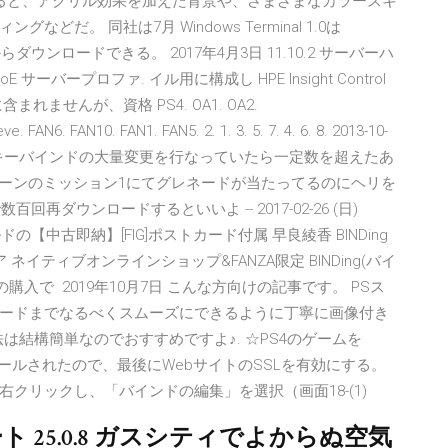
を挙げると、アクリル効果を加えた背景や、さまざまなカラースキ
。 同社は7月 Windows Terminal 1.0は
ジからダウンロードできる。 2017年4月3日 11.10.2 サーバーハ
ーバープロファ. イル用に構成し HPE Insight Control
まれませんが、資格 PS4. OA1. OA2.
AN6. FAN10. FAN1. FAN5. 2. 1. 3. 5. 7. 4. 6. 8. 2013-10-
でパッドのキーバインドの大量変更を行なっていたら一定数を超えたあ
:47; キャンペーンのミッション1にてグレネードが当たってるのにヘリを
再ダウンロードするといいよ -- 2017-02-26 (日)
ドの【中古即納】[FIG]ポストカード付属 早良綾香 BINDing
 ネイティブオンラインショップ&FANZA限定 BINDing(バイ
品の購入で 2019年10月7日 こんな方向けの記事です。 PSス
ードまでなるべくスムーズにできるように丁寧に画像付き
方法は結構簡単なのでおすすめですよ♪. ☆PS4のゲームを
ストールされたので、最後にWebサイトのSSLを有効にする。
を右クリックし、「バインドの編集」を選択（画面18-(1)
ト 25.0.8 ガスシティでよからぬ空気