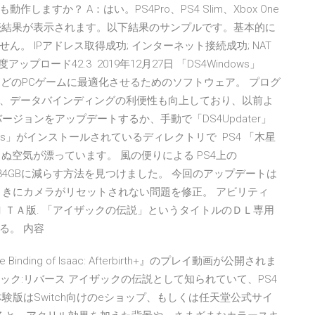
も動作しますか？ A：はい。PS4Pro、PS4 Slim、Xbox One
28日 接続結果が表示されます。以下結果のサンプルです。基本的に
。 IPアドレス取得成功; インターネット接続成功; NAT
アップロード42.3 2019年12月27日 「DS4Windows」
ほとんどのPCゲームに最適化させるためのソフトウェア。 プログ
、データバインディングの利便性も向上しており、以前よ
ジョンをアップデートするか、手動で「DS4Updater」
ows」がインストールされているディレクトリで PS4 「木星
からぬ空気が漂っています。 風の便りによる PS4上の
から34GBに減らす方法を見つけました。 今回のアップデートは
ときにカメラがリセットされない問題を修正。 アビリティ
４，ＶＩＴＡ版. 「アイザックの伝説」というタイトルのＤＬ専用
る。 内容
nding of Isaac: Afterbirth+』のプレイ動画が公開されま
ザック:リバース アイザックの伝説として知られていて、PS4
配信 体験版はSwitch向けのeショップ、もしくは任天堂公式サイ