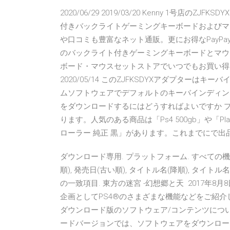
2020/06/29 2019/03/20 Kenny 1号店のZJ
付きバックライトゲーミングキーボードおよびマウス:4
や口コミも豊富なネット通販。更にお得なPayPay残高 
のバックライト付きゲーミングキーボードとマウ
ボード・マウスセットストアでいつでもお買い得
2020/05/14 このZJFKSDYXアダプター
ムソフトウェアでデフォルトのキーバインディン
をダウンロードするにはどうすればよいですか プ
ります。人気のある商品は「Ps4 500gb」や「Pla
ローラー 純正 黒」があります。これまでにで出
ダウンロード専用. プラットフォーム. すべての機器, PS4
順), 発売日(古い順), タイトル名(降順), タイトル名(
の一致項目. 東方の迷宮 -幻想郷と天 2017年8月
企画としてPS4®のさまざまな機能などをご紹介していき
ダウンロード版のソフトウェア/コンテンツにつ
ードバージョンでは、ソフトウェアをダウンロー