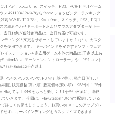
FKSDYX C91 PS4、Xbox One、スイッチ、PS3、PC用ビデオゲーム
911004124647ならYahoo!ショッピング！ランキング
WWJIN T10 PS4、Xbox One、スイッチ、PS3、PC用
スの組み合わせキーボードおよびマウスアダプターがキー
。当日お急ぎ便対象商品は、当日お届け可能です。
はキーバインディングの変更をサポートしていますか？ はい。カスタ
グを使用できます。 キーバインドを変更するソフトウェア
レイステーション4 家庭用ゲーム本体の商品は2千点以上あ
yStationMove モーションコントローラー」や「PS4 コント
品された商品は2千点以上
®, PS3®, PSP®, PS Vita. 並べ替え. 発売日(新しい
昇順), 販売価格(高い順), 販売価格(安い順). 1953件中1-25件
8日 Blogでは｢PS4®をもっと楽しく！｣を合い言葉に、連載
ます。 今回は、PlayStation™Storeで配信している
いて詳しくお伝えしましょう。お買い物 A：このアップグレ
ドせずにキーバインディングをカスタマイズできます。