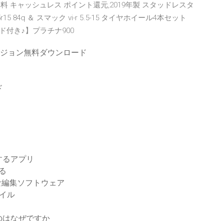
料 キャッシュレス ポイント還元,2019年製 スタッドレスタ
 84q ＆ スマック vi-r 5.5-15 タイヤホイール4本セット
,【鑑別カード付き♪】プラチナ900
xerフルバージョン無料ダウンロード
ド
するアプリ
する
能な編集ソフトウェア
ァイル
のはなぜですか