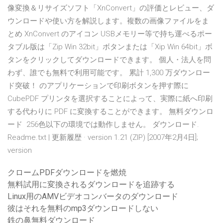
像変換＆リサイズソフト「XnConvert」の評価とレビュー、ダ
ウンロードや使い方を解説します。複数の画像ファイルをま
とめ XnConvert のアイコン USBメモリー等で持ち運べるポー
タブル版は「Zip Win 32bit」ボタンまたは「Xip Win 64bit」ボ
タンをクリックしてダウンロードできます。 個人・法人を問
わず、誰でも無料で利用可能です。 累計 1,300 万ダウンロー
ド突破！ のアプリケーションで印刷ボタンを押す際に
CubePDF プリンタを選択することによって、実際に紙へ印刷
する代わりに PDF に変換することができます。 無料ダウンロ
ード 256色以下の環境では動作しません。 ダウンロード.
Readme.txt | 更新履歴 · version 1.21 (ZIP) [2007年2月4日];
version
クロームPDFダウンロードを燃焼
無料試用に変換されるダウンロードを追跡する
Linux用のAMVビデオコンバータのダウンロード
彼はそれを無料のmp3ダウンロードしない
鉄の鼻無料ダウンロード