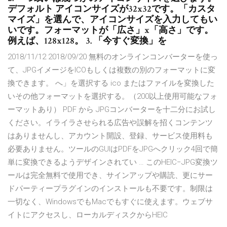
デフォルト アイコンサイズが32x32です。「カスタ
マイズ」を選んで、アイコンサイズを入力してもい
いです。フォーマットが「広さ」x「高さ」です。
例えば、128x128。 3. 「今すぐ変換」を
2018/11/12 2018/09/20 無料のオンラインコンバーターを使っ
て、JPGイメージをICOもしくは複数の別のフォーマットに変
換できます。 へ」を選択する ico またはファイルを変換した
いその他フォーマットを選択する。（200以上使用可能なフォ
ーマットあり） PDF から JPGコンバーターを十二分にお試し
ください。イライラさせられる広告や誤解を招くコンテンツ
はありませんし、アカウント開設、登録、サービス使用料も
必要ありません。ツールのGUIはPDFをJPGへクリック4回で簡
単に変換できるようデザインされてい … このHEIC−JPG変換ツ
ールは完全無料で使用でき、サインアップや購読、更にサー
ドパーティープラグインのインストールも不要です。制限は
一切なく、WindowsでもMacでもすぐに使えます。ウェブサ
イトにアクセスし、ローカルディスクからHEIC