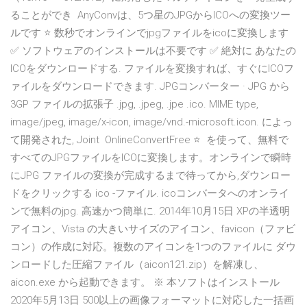
ることができ AnyConvは、5つ星のJPGからICOへの変換ツー
ルです ⭐ 数秒でオンラインでjpgファイルをicoに変換します
✅ ソフトウェアのインストールは不要です ✅ 絶対に あなたの
ICOをダウンロードする. ファイルを変換すれば、すぐにICOフ
ァイルをダウンロードできます. JPGコンバーター · JPG から
3GP ファイルの拡張子 .jpg, .jpeg, .jpe .ico. MIME type,
image/jpeg, image/x-icon, image/vnd.-microsoft.icon. によっ
て開発された, Joint OnlineConvertFree ⭐ ️ を使って、無料で
すべてのJPGファイルをICOに変換します。オンラインで瞬時
にJPG ファイルの変換が完成するまで待ってから,ダウンロー
ドをクリックする ico -ファイル. icoコンバータへのオンライ
ンで無料のjpg. 高速かつ簡単に. 2014年10月15日 XPの半透明
アイコン、Vista の大きいサイズのアイコン、favicon（ファビ
コン）の作成に対応。複数のアイコンを1つのファイルに ダウ
ンロードした圧縮ファイル（aicon121.zip）を解凍し、
aicon.exe から起動できます。 ※ 本ソフトはインストール
2020年5月13日 500以上の画像フォーマットに対応した一括画