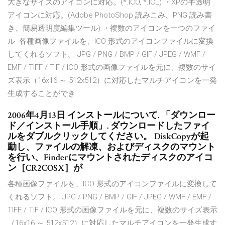
大きなサイズのアイコンに対応。(*.ICO, *.ICL) ・XPの半透明
アイコンに対応。(Adobe PhotoShop 読みこみ、PNG 読み書
き、簡易透明度編集ツール) ・複数のアイコンを一つのファイ
ル 各種画像ファイルを、ICO 形式のアイコンファイルに変換
してくれるソフト。 JPG / PNG / BMP / GIF / JPEG / WMF /
EMF / TIFF / TIF / ICO 形式の画像ファイルを元に、複数のサイ
ズ表示（16x16 ～ 512x512）に対応したマルチアイコンを一発
生成することができ
2006年4月13日 インストールについて. 「ダウンロー
ド／インストール手順」. ダウンロードしたファイ
ルをダブルクリックしてください。 DiskCopyが起
動し、ファイルの解凍、およびディスクのマウント
を行い、Finderにマウントされたディスクのアイコ
ン［CR2COSX］が
各種画像ファイルを、ICO 形式のアイコンファイルに変換して
くれるソフト。 JPG / PNG / BMP / GIF / JPEG / WMF / EMF /
TIFF / TIF / ICO 形式の画像ファイルを元に、複数のサイズ表示
（16x16 ～ 512x512）に対応したマルチアイコンを一発生成す