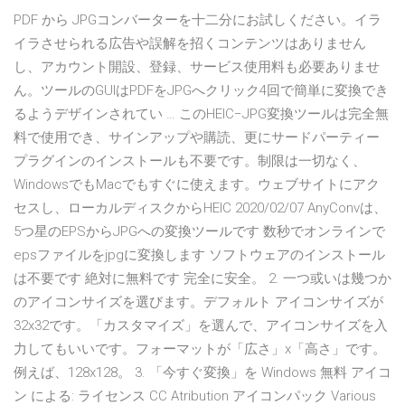
PDF から JPGコンバーターを十二分にお試しください。イラ
イラさせられる広告や誤解を招くコンテンツはありません
し、アカウント開設、登録、サービス使用料も必要ありませ
ん。ツールのGUIはPDFをJPGへクリック4回で簡単に変換でき
るようデザインされてい … このHEIC−JPG変換ツールは完全無
料で使用でき、サインアップや購読、更にサードパーティー
プラグインのインストールも不要です。制限は一切なく、
WindowsでもMacでもすぐに使えます。ウェブサイトにアク
セスし、ローカルディスクからHEIC 2020/02/07 AnyConvは、
5つ星のEPSからJPGへの変換ツールです 数秒でオンラインで
epsファイルをjpgに変換します ソフトウェアのインストール
は不要です 絶対に無料です 完全に安全。 2. 一つ或いは幾つか
のアイコンサイズを選びます。デフォルト アイコンサイズが
32x32です。「カスタマイズ」を選んで、アイコンサイズを入
力してもいいです。フォーマットが「広さ」x「高さ」です。
例えば、128x128。 3. 「今すぐ変換」を Windows 無料 アイコ
ン による: ライセンス CC Atribution アイコンパック Various