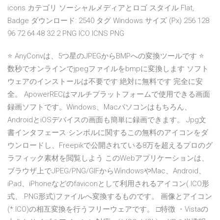
icons カテゴリ ソーシャルメディアとロゴ スタイル Flat,
Badge ダウンロード: 2540 タグ Windows サイズ (Px) 256 128
96 72 64 48 32 2 PNG ICO ICNS PNG
⭐ AnyConvは、5つ星のJPEGからBMPへの変換ツールです ⭐
数秒でオンラインでjpegファイルをbmpに変換します ソフト
ウェアのインストールは不要です 絶対に無料です 完全に安
全。 ApowerRECはマルチプラットフォームで使用できる画面
録画ソフトです。Windows、Macパソコンはもちろん、
AndroidとiOSデバイスの画面も簡単に録画できます。 Jpg文
書インタフェース·シンボルに関するこの無料のアイコンをダ
ウンロードし、Freepikで公開されている8万を超えるプロのグ
ラフィック素材を閲覧しよう このWebアプリケーションは、
ブラウザ上でJPEG/PNG/GIFからWindowsやMac、Android、
iPad、iPhoneなどのfaviconとして利用されるアイコン(.ICO形
式、.PNG形式)ファイルへ変換するものです。 画像とアイコン
(*.ICO)の相互変換を行うフリーウェアです。 □特徴 ・Vistaの